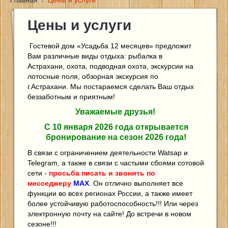
Главная
/
Цены и услуги
Главная
Цены и услуги
Цены и услуги
Гостевой дом «Усадьба 12 месяцев» предложит
Вам различные виды отдыха: рыбалка в
Астрахани, охота, подводная охота, экскурсии на
Новости
лотосные поля, обзорная экскурсия по
г.Астрахани. Мы постараемся сделать Ваш отдых
беззаботным и приятным!
Фото
Уважаемые друзья!
Контакты
С 10 января 2026 года открывается
бронирование на сезон 2026 года!
В связи с ограничением деятельности Watsap и
Отзывы
Telegram, а также в связи с частыми сбоями сотовой
сети -
просьба писать и звонить по
Отчеты о рыбалке
месседжеру
MAX
. Он отлично выполняет все
функции во всех регионах России, а также имеет
более устойчивую работоспособность!!! Или через
электронную почту на сайте! До встречи в новом
сезоне!!!