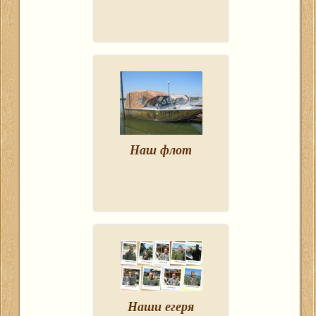
Наш флот
Наши егеря