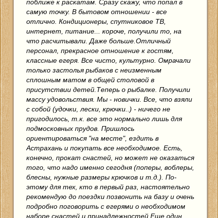
поближе к раскатам. Сразу скажу, что попал в
самую точку. В бытовом отношении - все
отлично. Кондиционеры, спутниковое ТВ,
интернет, питание... короче, получили то, на
что расчитывали. Даже больше.Отличный
персонал, прекрасное отношение к гостям,
классные егеря. Все чисто, культурно. Омрачали
только застолья рыбаков с неизменным
сплошным матом в общей столовой в
присутствии детей.Теперь о рыбалке. Получили
массу удовольствия. Мы - новички. Все, что взяли
с собой (удочки, лески, крючки..) - ничего не
пригодилось, т.к. все это нормально лишь для
подмосковных прудов. Пришлось
ориентироваться "на месте", ездить в
Астрахань и покупать все необходимое. Есть,
конечно, прокат снастей, но может не оказаться
того, что надо именно сегодня (поперы, воблеры,
блесны, нужные размеры крючков и т.д.). По-
этому для тех, кто в первый раз, настоятельно
рекомендую до поездки позвонить на базу и очень
подробно поговорить с егерями о необходимом
наборе снастей и принадлежностей.Еще один