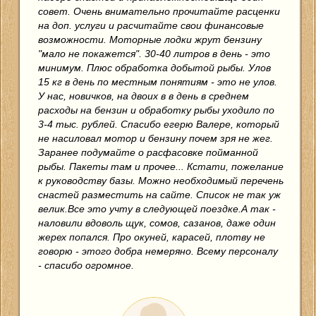
совет. Очень внимательно прочитайте расценки
на доп. услуги и расчитайте свои финансовые
возможности. Моторные лодки жрут бензину
"мало не покажется". 30-40 литров в день - это
минимум. Плюс обработка добытой рыбы. Улов
15 кг в день по местным понятиям - это не улов.
У нас, новичков, на двоих в в день в среднем
расходы на бензин и обработку рыбы уходило по
3-4 тыс. рублей. Спасибо егерю Валере, который
не насиловал мотор и бензину почем зря не жег.
Заранее подумайте о расфасовке пойманной
рыбы. Пакеты там и прочее... Кстати, пожелание
к руководству базы. Можно необходимый перечень
снастей разместить на сайте. Список не так уж
велик.Все это учту в следующей поездке.А так -
наловили вдоволь щук, сомов, сазанов, даже один
жерех попался. Про окуней, карасей, плотву не
говорю - этого добра немеряно. Всему персоналу
- спасибо огромное.