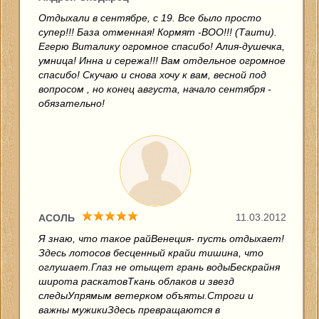
Отдыхали в сентябре, с 19. Все было просто
супер!!! База отменная! Кормят -ВОО!!! (Таити).
Егерю Виталику огромное спасибо! Алия-душечка,
умница! Инна и сережа!!! Вам отдельное огромное
спасибо! Скучаю и снова хочу к вам, весной под
вопросом , но конец августа, начало сентября -
обязательно!
11.03.2012
АСОЛЬ
Я знаю, что такое райВенеция- пусть отдыхает!
Здесь лотосов бесценный крайи тишина, что
оглушает.Глаз не отыщет грань водыБескрайня
широта раскатовТкань облаков и звезд
следыУпрямым ветерком объяты.Строги и
важны мужикиЗдесь превращаются в