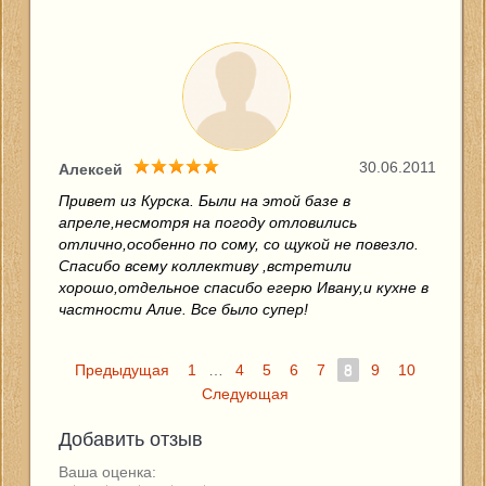
30.06.2011
Алексей
Привет из Курска. Были на этой базе в
апреле,несмотря на погоду отловились
отлично,особенно по сому, со щукой не повезло.
Спасибо всему коллективу ,встретили
хорошо,отдельное спасибо егерю Ивану,и кухне в
частности Алие. Все было супер!
Предыдущая
1
…
4
5
6
7
8
9
10
Следующая
Добавить отзыв
Ваша оценка: