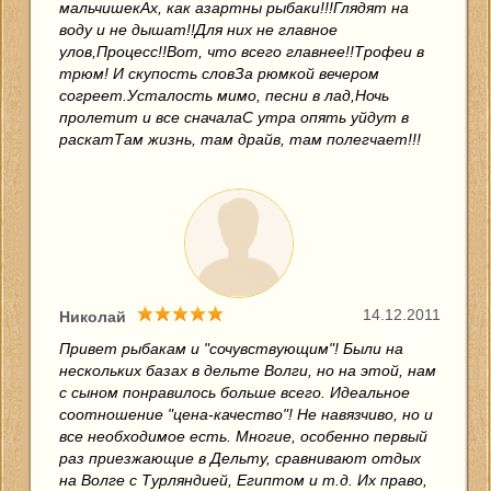
мальчишекАх, как азартны рыбаки!!!Глядят на
воду и не дышат!!Для них не главное
улов,Процесс!!Вот, что всего главнее!!Трофеи в
трюм! И скупость словЗа рюмкой вечером
согреет.Усталость мимо, песни в лад,Ночь
пролетит и все сначалаС утра опять уйдут в
раскатТам жизнь, там драйв, там полегчает!!!
14.12.2011
Николай
Привет рыбакам и "сочувствующим"! Были на
нескольких базах в дельте Волги, но на этой, нам
с сыном понравилось больше всего. Идеальное
соотношение "цена-качество"! Не навязчиво, но и
все необходимое есть. Многие, особенно первый
раз приезжающие в Дельту, сравнивают отдых
на Волге с Турляндией, Египтом и т.д. Их право,