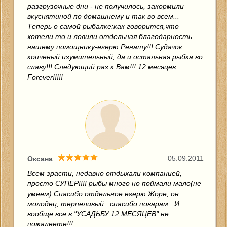
разгрузочные дни - не получилось, закормили
вкуснятиной по домашнему и так во всем...
Теперь о самой рыбалке:как говорится,что
хотели то и ловили отдельная благодарность
нашему помощнику-егерю Ренату!!! Судачок
копченый изумительный, да и остальная рыбка во
славу!!! Следующий раз к Вам!!! 12 месяцев
Forever!!!!!
05.09.2011
Оксана
Всем зрасти, недавно отдыхали компанией,
просто СУПЕР!!!! рыбы много но поймали мало(не
умеем) Спасибо отдельное егерю Жоре, он
молодец, терпеливый.. спасибо поварам.. И
вообще все в "УСАДЬБУ 12 МЕСЯЦЕВ" не
пожалеете!!!