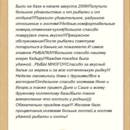
Были на базе в начале августа 2009!Получили
большое удовольствие и от рыбалки и от
отдыха!!!Поразило удивительное, радушное
отношение к гостям!Удобные,комфортабельные
номера,отменная кухня(большое спасибо
повару)все очень вкусно!!!Прекрасное
обслуживание!После рыбалки советуем
попариться в баньке,не пожалеете.И самое
главное РЫБАЛКА!!!Большое спасибо нашему
егерю Кадыру!!!Каждая поездка была
удачной...РЫБЫ МНОГО!!!Спасибо за вкусный
балык из жереха и за всю копчененькую рыбку!!!
Неделю лакомились дома с друзьями!Все в
восторге!Отдельное спасибо хозяевам Инне и
Игорю,а также привет Дине и Саше и всему
дружному коллективу базы!Было такое
впечатление что гостили у родных)))
Обязательно приедем еще!!! Желаем базе
процветания,хозяевам больше гостей,а гостям
удачной рыбалки и охоты!