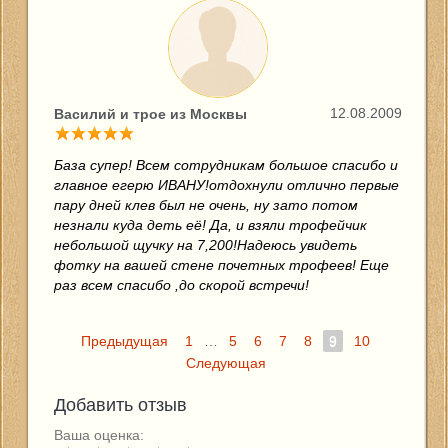
12.08.2009
Василий и трое из Москвы
База супер! Всем сотрудникам большое спасибо и
главное егерю ИВАНУ!отдохнули отлично первые
пару дней клев был не очень, ну зато потом
незнали куда деть её! Да, и взяли трофейчик
небольшой щучку на 7,200!Надеюсь увидеть
фотку на вашей стене почетных трофеев! Еще
раз всем спасибо ,до скорой встречи!
Предыдущая
1
…
5
6
7
8
9
10
Следующая
Добавить отзыв
Ваша оценка: