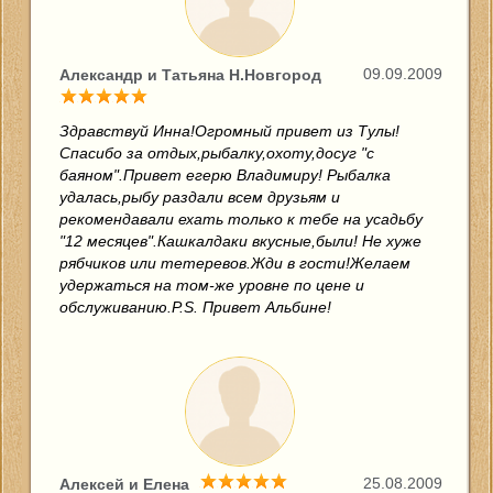
09.09.2009
Александр и Татьяна Н.Новгород
Здравствуй Инна!Огромный привет из Тулы!
Спасибо за отдых,рыбалку,охоту,досуг "с
баяном".Привет егерю Владимиру! Рыбалка
удалась,рыбу раздали всем друзьям и
рекомендавали ехать только к тебе на усадьбу
"12 месяцев".Кашкалдаки вкусные,были! Не хуже
рябчиков или тетеревов.Жди в гости!Желаем
удержаться на том-же уровне по цене и
обслуживанию.P.S. Привет Альбине!
25.08.2009
Алексей и Елена