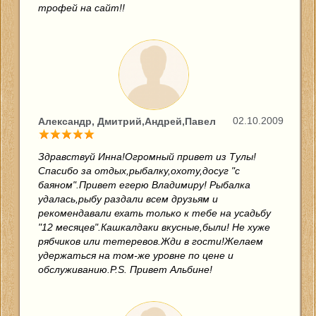
трофей на сайт!!
02.10.2009
Александр, Дмитрий,Андрей,Павел
Здравствуй Инна!Огромный привет из Тулы!
Спасибо за отдых,рыбалку,охоту,досуг "с
баяном".Привет егерю Владимиру! Рыбалка
удалась,рыбу раздали всем друзьям и
рекомендавали ехать только к тебе на усадьбу
"12 месяцев".Кашкалдаки вкусные,были! Не хуже
рябчиков или тетеревов.Жди в гости!Желаем
удержаться на том-же уровне по цене и
обслуживанию.P.S. Привет Альбине!