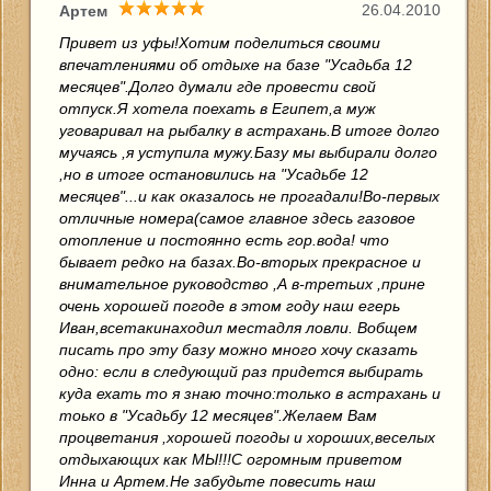
26.04.2010
Артем
Привет из уфы!Хотим поделиться своими
впечатлениями об отдыхе на базе "Усадьба 12
месяцев".Долго думали где провести свой
отпуск.Я хотела поехать в Египет,а муж
уговаривал на рыбалку в астрахань.В итоге долго
мучаясь ,я уступила мужу.Базу мы выбирали долго
,но в итоге остановились на "Усадьбе 12
месяцев"...и как оказалось не прогадали!Во-первых
отличные номера(самое главное здесь газовое
отопление и постоянно есть гор.вода! что
бывает редко на базах.Во-вторых прекрасное и
внимательное руководство ,А в-третьих ,прине
очень хорошей погоде в этом году наш егерь
Иван,всетакинаходил местадля ловли. Вобщем
писать про эту базу можно много хочу сказать
одно: если в следующий раз придется выбирать
куда ехать то я знаю точно:только в астрахань и
тоько в "Усадьбу 12 месяцев".Желаем Вам
процветания ,хорошей погоды и хороших,веселых
отдыхающих как МЫ!!!С огромным приветом
Инна и Артем.Не забудьте повесить наш