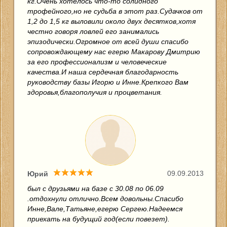
кг.Очень хотелось что-то солидного
трофейного,но не судьба в этот раз.Судачков от
1,2 до 1,5 кг выловили около двух десятков,хотя
честно говоря ловлей его занимались
эпизодически.Огромное от всей души спасибо
сопровождающему нас егерю Макарову Дмитрию
за его профессионализм и человеческие
качества.И наша сердечная благодарность
руководству базы Игорю и Инне.Крепкого Вам
здоровья,благополучия и процветания.
09.09.2013
Юрий
был с друзьями на базе с 30.08 по 06.09
.отдохнули отлично.Всем довольны.Спасибо
Инне,Вале,Татьяне,егерю Сергею.Надеемся
приехать на будущий год(если повезет).