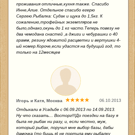
проживания отличные,кухня также. Спасибо
Инне,Алие. Отдельное спасибо егерю
Сергею.Рыбалка: Судак и щука до 1,5кг. К
сожалению,трофейных экземпляров не
было,однако,окунь до 1 кг часто.Теперь повезу не
два чемодана снастей ,а джиги и чебурашки о 40
грамм, резину ядовитой расцветки и вертушки 4-
ый номер.Короче,если удастся на будущий год, то
только на 12месяцев
06.10.2013
Игорь и Катя, Москва
Отдыхали в Усадьбе с 06.09.2013 по 14.09.2013.
Ну что сказать… Восторг!!!До поездки на базу я
была не рыбак ни разу, и, если честно, муж,
который рыбак, поручил мне выбор базы, дабы
дамочка (то бишь я) не портила ему рыбалку