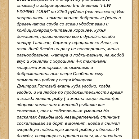
отзывы) и забронировали 5-и дневный "FEW
FISHING TOUR" по 3250 руб/чел (все включено).Все
понравилось: -номера вполне добротные (жили в
бревенчатом срубе со всеми удобствами и
кондиционером);-питание хорошее, кухня
домашняя, приготовлено все с душой-спасибо
повару Татьяне, бармену-официантке Алие;-за
пять дней блюда ни разу не повторились, меню
разнообразное. -катера и лодки-разные, на любой
вкус и кошелек с хорошими 4-х тактными
мощными моторами;-отзывчивые и
доброжелательные егеря.Особенно хочу
отметить работу егеря Макарова
Дмитрия.Готовый ехать куда угодно, когда
угодно, и на любое по продолжительности время
и всегда ловить рыбу ( а места егеря знают)он
здорово помог нам в местой рыбалке как
советами, так и собственным умением.На
раскатах дважды мой незакрепленный спиннинг
соскальзывал за борт в момент, когда я снимал
очередную пойманную женой рыбину с блесны.И
дважды, возвращаясь против волны, мы находили