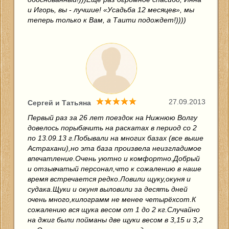
и Игорь, вы - лучшие! «Усадьба 12 месяцев», мы
теперь только к Вам, а Таити подождет!))))
27.09.2013
Сергей и Татьяна
Первый раз за 26 лет поездок на Нижнюю Волгу
довелось порыбачить на раскатах в период со 2
по 13.09.13 г.Побывали на многих базах (все выше
Астрахани),но эта база произвела неизгладимое
впечатление.Очень уютно и комфортно.Добрый
и отзывчатый персонал,что к сожалению в наше
время встречается редко.Ловили щуку,окуня и
судака.Щуки и окуня выловили за десять дней
очень много,килограмм не менее четырёхсот.К
сожалению вся щука весом от 1 до 2 кг.Случайно
на джиг были пойманы две щуки весом в 3,15 и 3,2