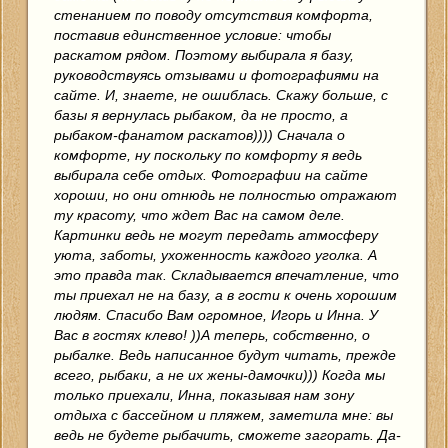
стенанием по поводу отсутствия комфорта,
поставив единственное условие: чтобы
раскатом рядом. Поэтому выбирала я базу,
руководствуясь отзывами и фотографиями на
сайте. И, знаете, не ошиблась. Скажу больше, с
базы я вернулась рыбаком, да не просто, а
рыбаком-фанатом раскатов)))) Сначала о
комфорте, ну поскольку по комфорту я ведь
выбирала себе отдых. Фотографии на сайте
хороши, но они отнюдь не полностью отражают
ту красоту, что ждет Вас на самом деле.
Картинки ведь не могут передать атмосферу
уюта, заботы, ухоженность каждого уголка. А
это правда так. Складывается впечатление, что
ты приехал не на базу, а в гости к очень хорошим
людям. Спасибо Вам огромное, Игорь и Инна. У
Вас в гостях клево! ))А теперь, собственно, о
рыбалке. Ведь написанное будут читать, прежде
всего, рыбаки, а не их жены-дамочки))) Когда мы
только приехали, Инна, показывая нам зону
отдыха с бассейном и пляжем, заметила мне: вы
ведь не будете рыбачить, сможете загорать. Да-