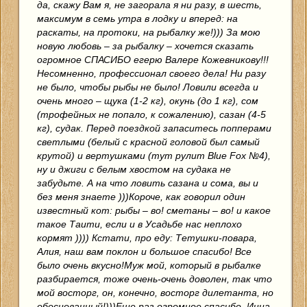
да, скажу Вам я, не загорала я ни разу, в шесть,
максимум в семь утра в лодку и вперед: на
раскаты, на протоки, на рыбалку же!))) За мою
новую любовь – за рыбалку – хочется сказать
огромное СПАСИБО егерю Валере Кожевникову!!!
Несомненно, профессионал своего дела! Ни разу
не было, чтобы рыбы не было! Ловили всегда и
очень много – щука (1-2 кг), окунь (до 1 кг), сом
(трофейных не попало, к сожалению), сазан (4-5
кг), судак. Перед поездкой запаситесь попперами
светлыми (белый с красной головой был самый
крутой) и вертушками (тут рулит Blue Fox №4),
ну и джиги с белым хвостом на судака не
забудьте. А на что ловить сазана и сома, вы и
без меня знаете )))Короче, как говорил один
известный кот: рыбы – во! сметаны – во! и какое
такое Таити, если и в Усадьбе нас неплохо
кормят )))) Кстати, про еду: Тетушки-повара,
Алия, наш вам поклон и большое спасибо! Все
было очень вкусно!Муж мой, который в рыбалке
разбирается, тоже очень-очень доволен, так что
мой восторг, он, конечно, восторг дилетанта, но
обоснованный!)))Еще раз огромное спасибо, Инна