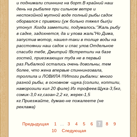
и поднимали спиннинг на борт.В крайний наш
день на рыбалке при сильном ветре и
неспокойной мутной воде полный рыбы садок
оборвался с привязки (уж больно тяжел был)и
утонул .Когда заметили, подумалось:"Жаль рыбу
в садке, задохнется, да и улова жаль"Но Дима,
запустив мотор, нашел-таки в толще воды на
расстоянии наш садок и спас улов.Отдельное
спасибо тебе, Дмитрий !Встретили на базе
гостей, приезжающих туда не в первый
раз.Рыбалкой остались очень довольны, тем
более, что жена впервые спиннинговала,
троллила и ЛОВИЛА !!!Итоги рыбалки: много
разной рыбы, в основном -щука.(солили, коптили,
наморозили кил 20 филе).Из трофеев:Щука-3,5кг,
сомик-3,0 кг,сазан-2,2 кг, жерех-1,5
кг.Приезжайте, думаю-не пожалеете (не
реклама)
Предыдущая
1
…
3
4
5
6
7
8
9
10
Следующая