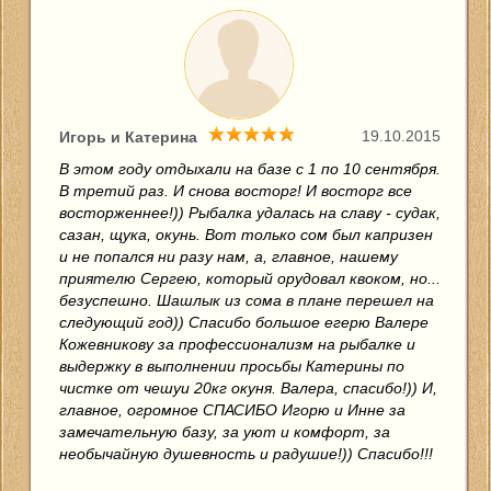
19.10.2015
Игорь и Катерина
В этом году отдыхали на базе с 1 по 10 сентября.
В третий раз. И снова восторг! И восторг все
восторженнее!)) Рыбалка удалась на славу - судак,
сазан, щука, окунь. Вот только сом был капризен
и не попался ни разу нам, а, главное, нашему
приятелю Сергею, который орудовал квоком, но...
безуспешно. Шашлык из сома в плане перешел на
следующий год)) Спасибо большое егерю Валере
Кожевникову за профессионализм на рыбалке и
выдержку в выполнении просьбы Катерины по
чистке от чешуи 20кг окуня. Валера, спасибо!)) И,
главное, огромное СПАСИБО Игорю и Инне за
замечательную базу, за уют и комфорт, за
необычайную душевность и радушие!)) Спасибо!!!